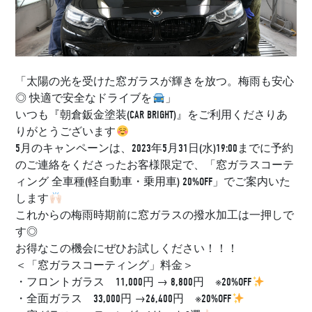
「太陽の光を受けた窓ガラスが輝きを放つ。梅雨も安心
◎ 快適で安全なドライブを
」
いつも『朝倉鈑金塗装(CAR BRIGHT)』をご利用くださりあ
りがとうございます
5月のキャンペーンは、2023年5月31日(水)19:00までに予約
のご連絡をくださったお客様限定で、「窓ガラスコーテ
ィング 全車種(軽自動車・乗用車) 20%OFF」でご案内いた
します
これからの梅雨時期前に窓ガラスの撥水加工は一押しで
す◎
お得なこの機会にぜひお試しください！！！
＜「窓ガラスコーティング」料金＞
・フロントガラス 11,000円 → 8,800円 ※20%OFF
・全面ガラス 33,000円 →26,400円 ※20%OFF