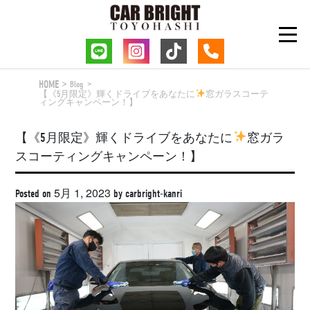
Skip
to
content
HOME
Blog
【《5月限定》輝くドライブをあなたに
窓ガラスコーテ
ィングキャンペーン！】
【《5月限定》輝くドライブをあなたに
窓ガラ
スコーティングキャンペーン！】
5月 1, 2023
Posted on
by
carbright-kanri