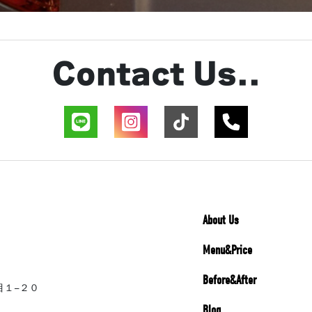
Contact Us..
About Us
Menu&Price
Before&After
丁目１−２０
Blog