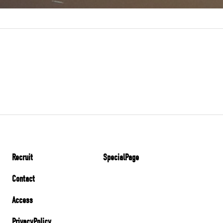
Recruit
SpecialPage
Contact
Access
PrivacyPolicy