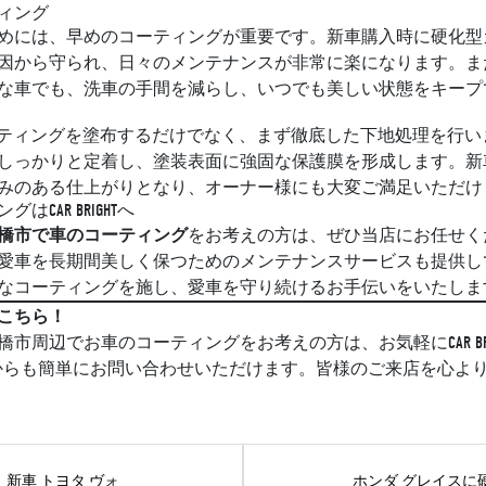
ィング
めには、早めのコーティングが重要です。新車購入時に硬化型
因から守られ、日々のメンテナンスが非常に楽になります。ま
な車でも、洗車の手間を減らし、いつでも美しい状態をキープ
、ただコーティングを塗布するだけでなく、まず徹底した下地処理を
しっかりと定着し、塗装表面に強固な保護膜を形成します。新
みのある仕上がりとなり、オーナー様にも大変ご満足いただけ
CAR BRIGHTへ
橋市で車のコーティング
をお考えの方は、ぜひ当店にお任せく
愛車を長期間美しく保つためのメンテナンスサービスも提供し
なコーティングを施し、愛車を守り続けるお手伝いをいたしま
こちら！
市周辺でお車のコーティングをお考えの方は、お気軽にCAR BRI
Sからも簡単にお問い合わせいただけます。皆様のご来店を心よ
新車 トヨタ ヴォ
ホンダ グレイスに