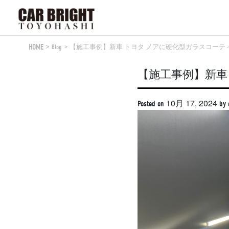
Skip
to
content
HOME
Blog
【施工事例】新車 トヨタ ノアに硬化型ガラスコーテ
【施工事例】新車
10月 17, 2024
Posted on
by