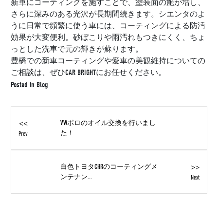
新車にコーティングを施すことで、塗装面の艶が増し、
さらに深みのある光沢が長期間続きます。シエンタのよ
うに日常で頻繁に使う車には、コーティングによる防汚
効果が大変便利。砂ぼこりや雨汚れもつきにくく、ちょ
っとした洗車で元の輝きが蘇ります。
豊橋での新車コーティングや愛車の美観維持についての
ご相談は、ぜひCAR BRIGHTにお任せください。
Posted in
Blog
<<
VWポロのオイル交換を行いまし
た！
Prev
>>
白色トヨタCHRのコーティングメ
ンテナン...
Next