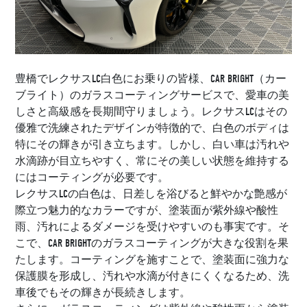
豊橋でレクサスLC白色にお乗りの皆様、CAR BRIGHT（カー
ブライト）のガラスコーティングサービスで、愛車の美
しさと高級感を長期間守りましょう。レクサスLCはその
優雅で洗練されたデザインが特徴的で、白色のボディは
特にその輝きが引き立ちます。しかし、白い車は汚れや
水滴跡が目立ちやすく、常にその美しい状態を維持する
にはコーティングが必要です。
レクサスLCの白色は、日差しを浴びると鮮やかな艶感が
際立つ魅力的なカラーですが、塗装面が紫外線や酸性
雨、汚れによるダメージを受けやすいのも事実です。そ
こで、CAR BRIGHTのガラスコーティングが大きな役割を果
たします。コーティングを施すことで、塗装面に強力な
保護膜を形成し、汚れや水滴が付きにくくなるため、洗
車後でもその輝きが長続きします。