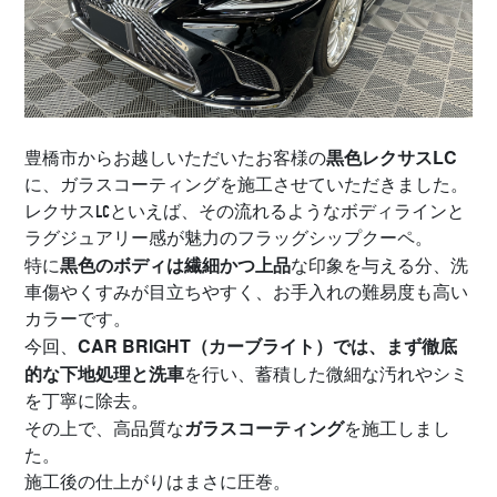
黒色レクサスLC
豊橋市からお越しいただいたお客様の
に、ガラスコーティングを施工させていただきました。
レクサスLCといえば、その流れるようなボディラインと
ラグジュアリー感が魅力のフラッグシップクーペ。
黒色のボディは繊細かつ上品
特に
な印象を与える分、洗
車傷やくすみが目立ちやすく、お手入れの難易度も高い
カラーです。
CAR BRIGHT（カーブライト）では、まず徹底
今回、
的な下地処理と洗車
を行い、蓄積した微細な汚れやシミ
を丁寧に除去。
ガラスコーティング
その上で、高品質な
を施工しまし
た。
施工後の仕上がりはまさに圧巻。