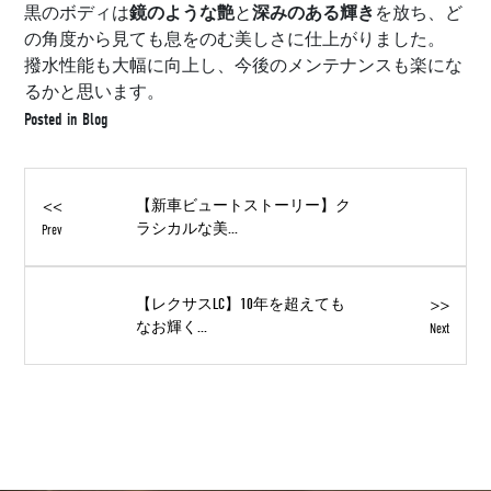
鏡のような艶
深みのある輝き
黒のボディは
と
を放ち、ど
の角度から見ても息をのむ美しさに仕上がりました。
撥水性能も大幅に向上し、今後のメンテナンスも楽にな
るかと思います。
Posted in
Blog
<<
【新車ビュートストーリー】ク
ラシカルな美...
Prev
>>
【レクサスLC】10年を超えても
なお輝く...
Next