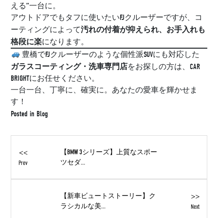
える”一台に。
アウトドアでもタフに使いたいFJクルーザーですが、コ
汚れの付着が抑えられ、お手入れも
ーティングによって
格段に楽
になります。
豊橋でFJクルーザーのような個性派SUVにも対応した
ガラスコーティング・洗車専門店
をお探しの方は、CAR
BRIGHTにお任せください。
一台一台、丁寧に、確実に。あなたの愛車を輝かせま
す！
Posted in
Blog
<<
【BMW 3シリーズ】上質なスポー
ツセダ...
Prev
>>
【新車ビュートストーリー】ク
ラシカルな美...
Next