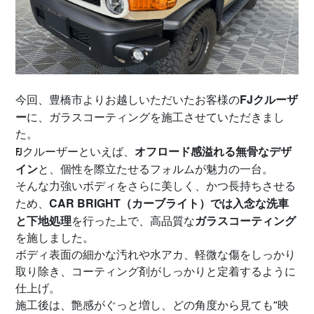
FJクルーザ
今回、豊橋市よりお越しいただいたお客様の
ー
に、ガラスコーティングを施工させていただきまし
た。
オフロード感溢れる無骨なデザ
FJクルーザーといえば、
イン
と、個性を際立たせるフォルムが魅力の一台。
そんな力強いボディをさらに美しく、かつ長持ちさせる
CAR BRIGHT（カーブライト）では入念な洗車
ため、
と下地処理
ガラスコーティング
を行った上で、高品質な
を施しました。
ボディ表面の細かな汚れや水アカ、軽微な傷をしっかり
取り除き、コーティング剤がしっかりと定着するように
仕上げ。
施工後は、艶感がぐっと増し、どの角度から見ても“映