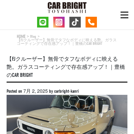
Skip
to
content
HOME
Blog
【FJクルーザー】無骨でタフなボディに映える艶。ガラス
コーティングで存在感アップ！｜豊橋のCAR BRIGHT
【FJクルーザー】無骨でタフなボディに映える
艶。ガラスコーティングで存在感アップ！｜豊橋
のCAR BRIGHT
7月 2, 2025
Posted on
by
carbright-kanri