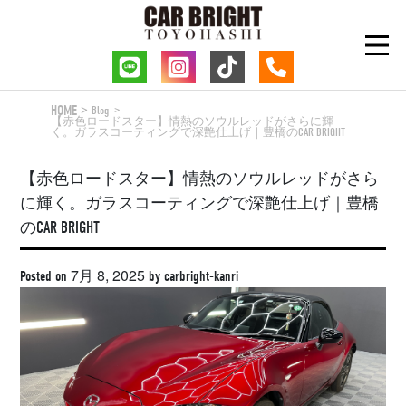
Skip
to
content
HOME
Blog
【赤色ロードスター】情熱のソウルレッドがさらに輝
く。ガラスコーティングで深艶仕上げ｜豊橋のCAR BRIGHT
【赤色ロードスター】情熱のソウルレッドがさら
に輝く。ガラスコーティングで深艶仕上げ｜豊橋
のCAR BRIGHT
7月 8, 2025
Posted on
by
carbright-kanri