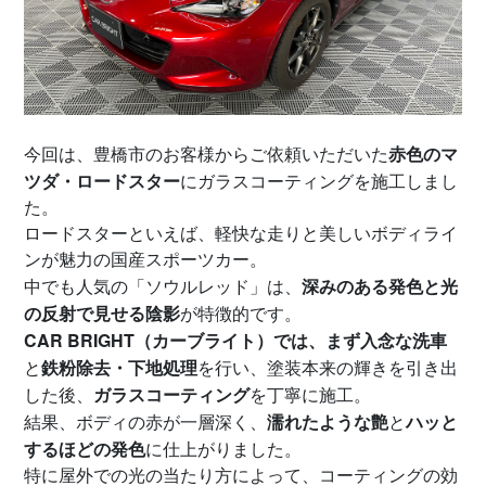
赤色のマ
今回は、豊橋市のお客様からご依頼いただいた
ツダ・ロードスター
にガラスコーティングを施工しまし
た。
ロードスターといえば、軽快な走りと美しいボディライ
ンが魅力の国産スポーツカー。
深みのある発色と光
中でも人気の「ソウルレッド」は、
の反射で見せる陰影
が特徴的です。
CAR BRIGHT（カーブライト）では、まず入念な洗車
鉄粉除去・下地処理
と
を行い、塗装本来の輝きを引き出
ガラスコーティング
した後、
を丁寧に施工。
濡れたような艶
ハッと
結果、ボディの赤が一層深く、
と
するほどの発色
に仕上がりました。
特に屋外での光の当たり方によって、コーティングの効