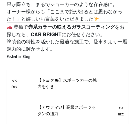
果が際立ち、まるでショーカーのような存在感に。
オーナー様からも「ここまで艶が出るとは思わなかっ
た！」と嬉しいお言葉をいただきました
赤系カラーの映えるガラスコーティング
豊橋で
をお
CAR BRIGHT
探しなら、
にお任せください。
塗装色の特性を活かした最適な施工で、愛車をより一層
魅力的に輝かせます。
Posted in
Blog
<<
【トヨタ 86】スポーツカーの魅
力を引き...
Prev
>>
【アウディS7】高級スポーツセ
ダンの迫力...
Next