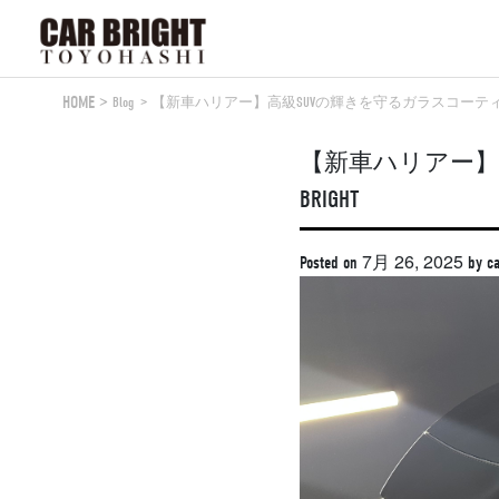
Skip
to
content
HOME
Blog
【新車ハリアー】高級SUVの輝きを守るガラスコーティング施
【新車ハリアー】
BRIGHT
7月 26, 2025
Posted on
by
ca