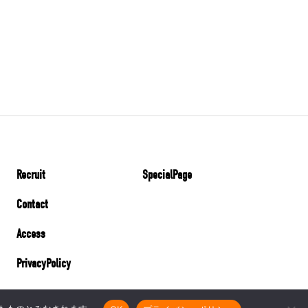
Recruit
SpecialPage
Contact
Access
PrivacyPolicy