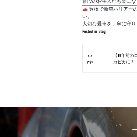
普段のお手入れも楽にな
豊橋で新車ハリアーのガ
い。
大切な愛車を丁寧に守り
Posted in
Blog
<<
【18年前の
カピカに！..
Prev