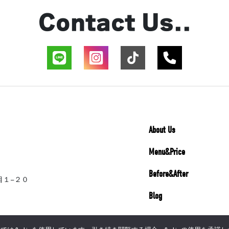
Contact Us..
About Us
Menu&Price
Before&After
丁目１−２０
Blog