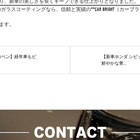
り、新車の美しさを長くキープできる仕上がりとなりました。
ラスコーティングなら、信頼と実績の**CAR BRIGHT（カーブ
ます。
コペン】経年車もピ
【新車ホンダ シビ
.
鮮やかな青...
CONTACT