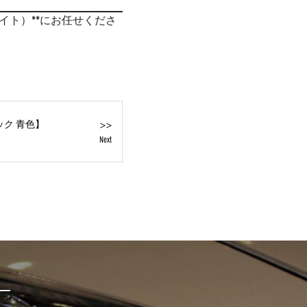
ライト）**にお任せくださ
>>
ック 青色】
Next