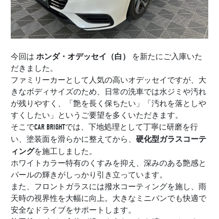
ホンダ・オデッセイ（白）
今回は
を新たにご入庫いた
だきました。
ファミリーカーとして人気の高いオデッセイですが、大
きなボディサイズのため、日常の洗車では水ジミや汚れ
が残りやすく、「艶を長く保ちたい」「汚れを落としや
すくしたい」というご要望を多くいただきます。
そこでCAR BRIGHTでは、下地処理として丁寧に研磨を行
硬化型ガラスコーテ
い、塗装面を滑らかに整えてから、
ィング
を施工しました。
ホワイトカラー特有のくすみを抑え、深みのある艶感と
パールの輝きがしっかり引き立っています。
また、フロントガラスには撥水コーティングを施し、雨
天時の視界性を大幅に向上。大きなミニバンでも快適で
安全なドライブをサポートします。