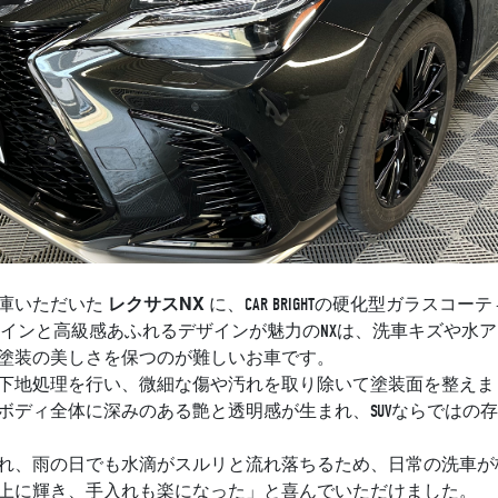
レクサスNX
庫いただいた
に、CAR BRIGHTの硬化型ガラスコ
ィラインと高級感あふれるデザインが魅力のNXは、洗車キズや水
塗装の美しさを保つのが難しいお車です。
下地処理を行い、微細な傷や汚れを取り除いて塗装面を整えま
ボディ全体に深みのある艶と透明感が生まれ、SUVならではの
れ、雨の日でも水滴がスルリと流れ落ちるため、日常の洗車が
上に輝き、手入れも楽になった」と喜んでいただけました。