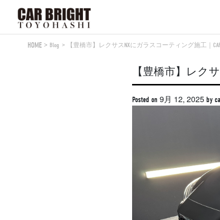
Skip
to
content
HOME
Blog
【豊橋市】レクサスNXにガラスコーティング施工｜CAR 
【豊橋市】レクサス
9月 12, 2025
Posted on
by
ca