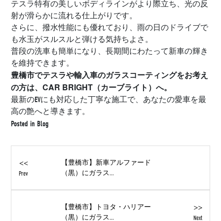
テスラ特有の美しいボディラインがより際立ち、光の反
射が滑らかに流れる仕上がりです。
さらに、撥水性能にも優れており、雨の日のドライブで
も水玉がスルスルと弾ける気持ちよさ。
普段の洗車も簡単になり、長期間にわたって新車の輝き
を維持できます。
豊橋市でテスラや輸入車のガラスコーティングをお考え
の方は、CAR BRIGHT（カーブライト）へ。
最新のEVにも対応した丁寧な施工で、あなたの愛車を最
高の艶へと導きます。
Posted in
Blog
<<
【豊橋市】新車アルファード
（黒）にガラス...
Prev
>>
【豊橋市】トヨタ・ハリアー
（黒）にガラス...
Next