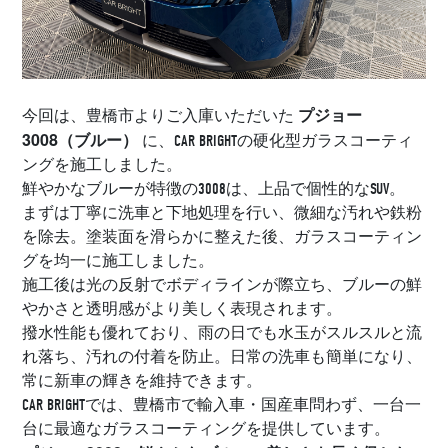
プジョー
今回は、豊橋市よりご入庫いただいた
3008（ブルー）
に、CAR BRIGHTの硬化型ガラスコーティ
ングを施工しました。
鮮やかなブルーが特徴の3008は、上品で個性的なSUV。
まずは丁寧に洗車と下地処理を行い、微細な汚れや鉄粉
を除去。塗装面を滑らかに整えた後、ガラスコーティン
グを均一に施工しました。
施工後は光の反射でボディラインが際立ち、ブルーの鮮
やかさと透明感がより美しく表現されます。
撥水性能も優れており、雨の日でも水玉がスルスルと流
れ落ち、汚れの付着を防止。日常の洗車も簡単になり、
常に新車の輝きを維持できます。
CAR BRIGHTでは、豊橋市で輸入車・国産車問わず、一台一
台に最適なガラスコーティングを提供しています。