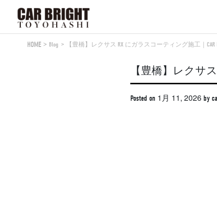
Skip
to
content
HOME
Blog
【豊橋】レクサス RX にガラスコーティング施工｜CAR BR
【豊橋】レクサス R
1月 11, 2026
Posted on
by
ca