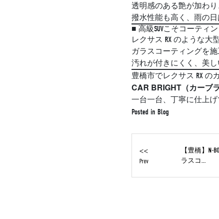
透明感のある艶が加わり
撥水性能も高く、雨の日
■ 高級SUVこそコーティ
レクサス RX のような
ガラスコーティングを施
汚れが付きにくく、美し
豊橋市でレクサス RX
CAR BRIGHT（カーブ
一台一台、丁寧に仕上げ
Posted in
Blog
<<
【豊橋】N-
ラスコ...
Prev