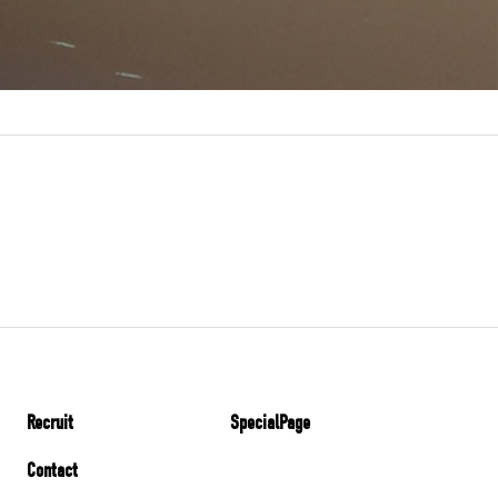
Recruit
SpecialPage
Contact