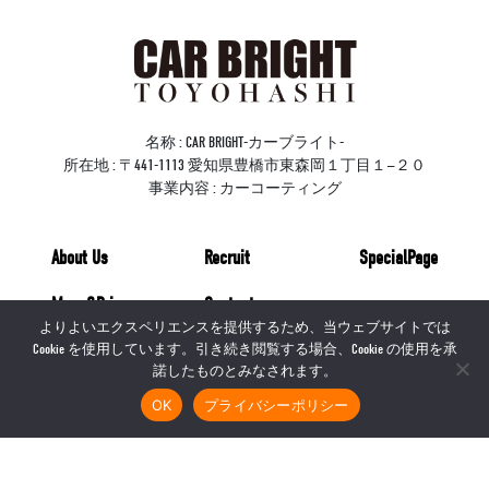
名称 : CAR BRIGHT-カーブライト-
所在地 : 〒441-1113 愛知県豊橋市東森岡１丁目１−２０
事業内容 : カーコーティング
About Us
Recruit
SpecialPage
Menu&Price
Contact
よりよいエクスペリエンスを提供するため、当ウェブサイトでは
Cookie を使用しています。引き続き閲覧する場合、Cookie の使用を承
Before&After
Access
諾したものとみなされます。
Blog
PrivacyPolicy
OK
プライバシーポリシー