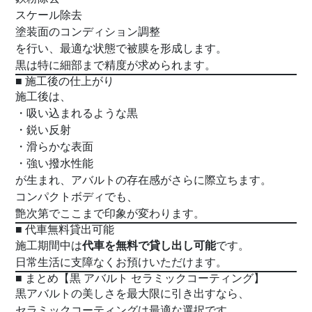
スケール除去
塗装面のコンディション調整
を行い、最適な状態で被膜を形成します。
黒は特に細部まで精度が求められます。
■ 施工後の仕上がり
施工後は、
・吸い込まれるような黒
・鋭い反射
・滑らかな表面
・強い撥水性能
が生まれ、アバルトの存在感がさらに際立ちます。
コンパクトボディでも、
艶次第でここまで印象が変わります。
■ 代車無料貸出可能
代車を無料で貸し出し可能
施工期間中は
です。
日常生活に支障なくお預けいただけます。
■ まとめ【黒 アバルト セラミックコーティング】
黒アバルトの美しさを最大限に引き出すなら、
セラミックコーティングは最適な選択です。