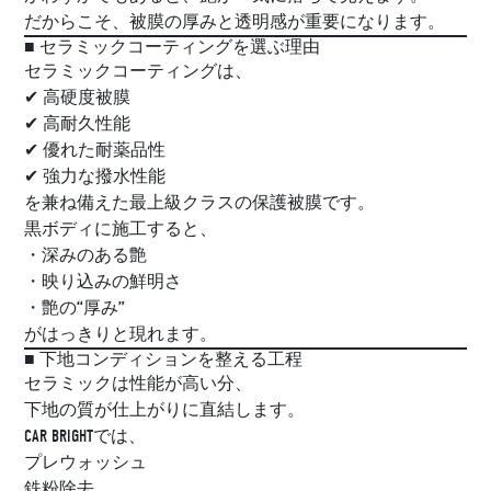
だからこそ、被膜の厚みと透明感が重要になります。
■ セラミックコーティングを選ぶ理由
セラミックコーティングは、
✔ 高硬度被膜
✔ 高耐久性能
✔ 優れた耐薬品性
✔ 強力な撥水性能
を兼ね備えた最上級クラスの保護被膜です。
黒ボディに施工すると、
・深みのある艶
・映り込みの鮮明さ
・艶の“厚み”
がはっきりと現れます。
■ 下地コンディションを整える工程
セラミックは性能が高い分、
下地の質が仕上がりに直結します。
CAR BRIGHTでは、
プレウォッシュ
鉄粉除去