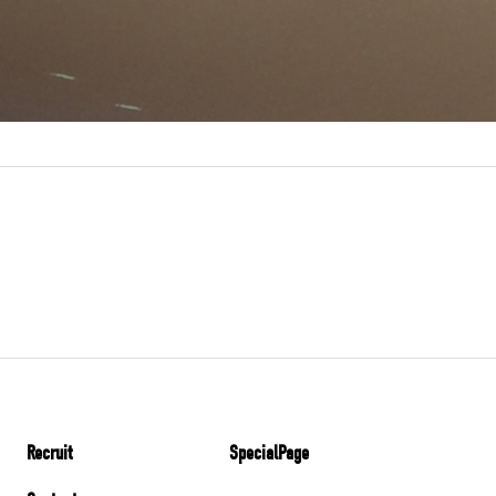
Recruit
SpecialPage