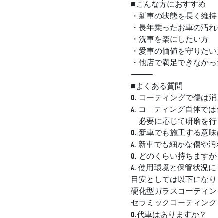
■こんな方におすすめ
・新車の状態を長く維持
・長年乗ったお車の汚れ
・洗車を楽にしたい方
・愛車の価値を守りたい
・他店で満足できなかっ
⸻
■よくある質問
Q. コーティングで傷は
A. コーティング自体で
必要に応じて研磨を行
Q. 新車でも施工する意
A. 新車でも細かな傷
Q. どのくらい持ちますか
A. 使用環境と保管状況
目安としては以下になり
硬化型ガラスコーティン
セラミックコーティング
Q.代車はありますか？