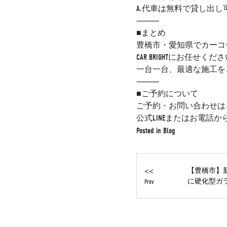
A.代車は無料で貸し出し
⸻
■まとめ
豊橋市・愛知県でカーコ
CAR BRIGHTにお任せくだ
一台一台、最適な施工を
⸻
■ご予約について
ご予約・お問い合わせは
公式LINEまたはお電話
Posted in
Blog
<<
【豊橋市】
に硬化型ガラ.
Prev