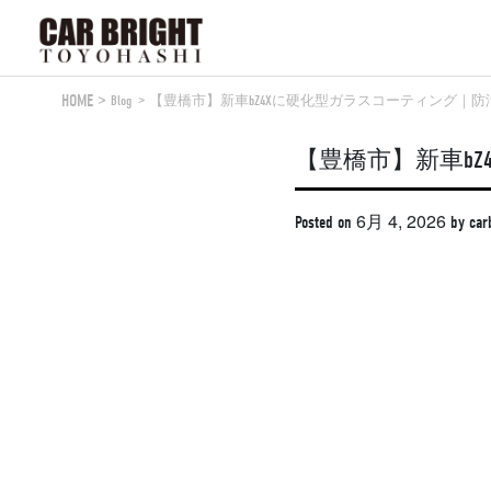
Skip
to
content
HOME
Blog
【豊橋市】新車bZ4Xに硬化型ガラスコーティング｜防
【豊橋市】新車b
6月 4, 2026
Posted on
by
car