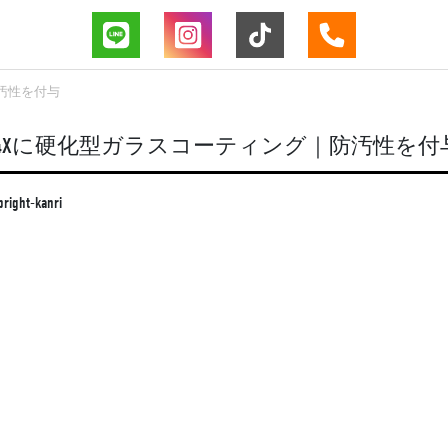
汚性を付与
Z4Xに硬化型ガラスコーティング｜防汚性を付
bright-kanri