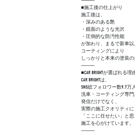
⸻
■施工後の仕上がり
施工後は、
・深みのある艶
・鏡面のような光沢
・圧倒的な防汚性能
が加わり、まるで新車以
コーティングにより
しっかりと本来の塗装の
⸻
■CAR BRIGHTが選ばれる理
CAR BRIGHTは、
SNS総フォロワー数9.7
洗車・コーティング専門
発信だけでなく、
実際の施工クオリティに
「ここに任せたい」と思
施工を心がけています。
⸻