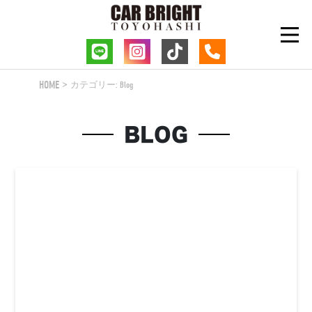
Skip
to
content
HOME
カテゴリー:
Blog
BLOG